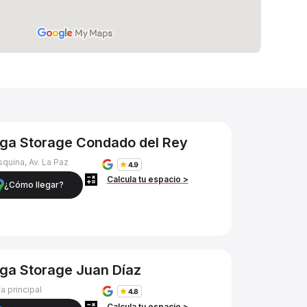
ga Storage Condado del Rey
squina, Av. La Paz
Calcula tu espacio >
¿Cómo llegar?
ga Storage Juan Díaz
ía principal
Calcula tu espacio >