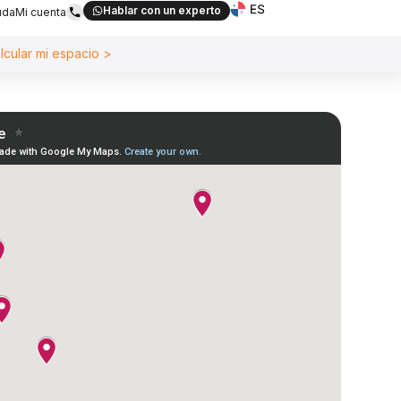
Hablar con un experto
uda
Mi cuenta
lcular mi espacio >