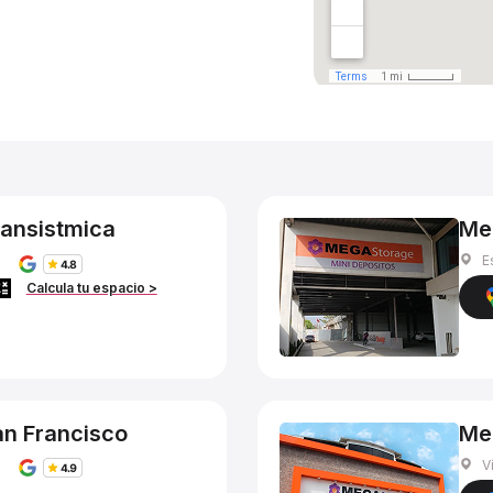
ansistmica
Me
E
Calcula tu espacio >
n Francisco
Me
V